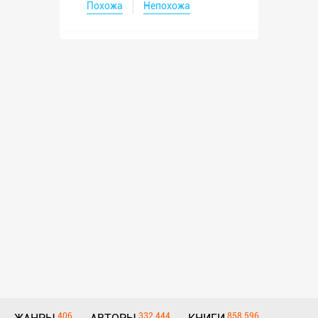
Похожа
Непохожа
406
332 444
858 596