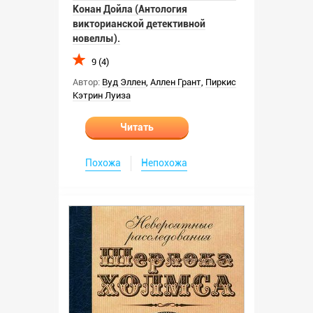
Конан Дойла (Антология
викторианской детективной
новеллы).
9 (4)
Автор:
Вуд Эллен
,
Аллен Грант
,
Пиркис
Кэтрин Луиза
Читать
Похожа
Непохожа