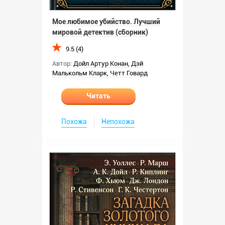
Мое любимое убийство. Лучший
мировой детектив (сборник)
9.5 (4)
Автор:
Дойл Артур Конан
,
Дэй
Малькольм Кларк
,
Четт Говард
Читать
Похожа
Непохожа