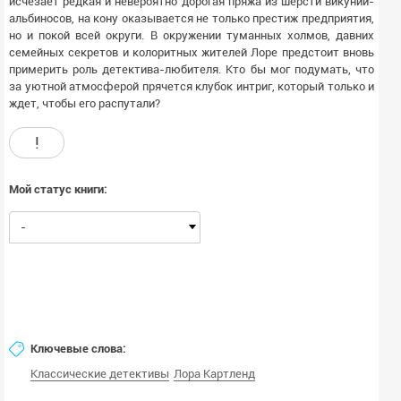
исчезает редкая и невероятно дорогая пряжа из шерсти викуний-
альбиносов, на кону оказывается не только престиж предприятия,
но и покой всей округи. В окружении туманных холмов, давних
семейных секретов и колоритных жителей Лоре предстоит вновь
примерить роль детектива-любителя. Кто бы мог подумать, что
за уютной атмосферой прячется клубок интриг, который только и
ждет, чтобы его распутали?
!
Мой статус книги:
-
Ключевые слова:
Классические детективы
Лора Картленд