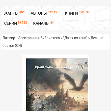
406
332 451
858 637
ЖАНРЫ
АВТОРЫ
КНИГИ
39 522
24
СЕРИИ
КАНАЛЫ
Литмир - Электронная Библиотека
>
"Джек из тени"
>
Лесные
братья (СИ)