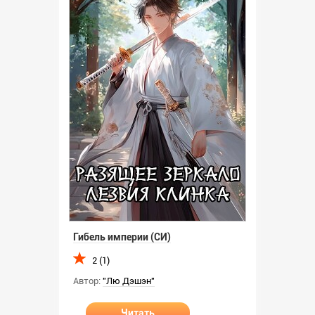
Гибель империи (СИ)
2 (1)
Автор:
"Лю Дэшэн"
Читать