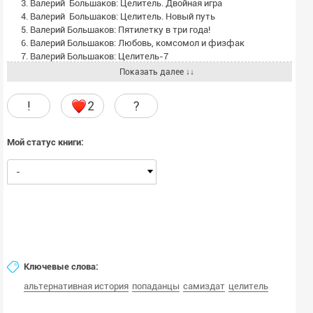
3. Валерий Большаков: Целитель. Двойная игра
4. Валерий Большаков: Целитель. Новый путь
5. Валерий Большаков: Пятилетку в три года!
6. Валерий Большаков: Любовь, комсомол и физфак
7. Валерий Большаков: Целитель-7
8. Валерий Большаков: Принцип Талиона
Показать далее ↓↓
9. Валерий Большаков: Исток реки Хронос
10. Валерий Большаков: Целитель 10
!
2
?
11. Валерий Большаков: Целитель 11
12. Валерий Большаков: Целитель 12
13. Валерий Большаков: Кровавое Благодаренье
Мой статус книги:
14. Валерий Большаков: Десятое Блаженство
15. Валерий Большаков: Приорат Ностромо
-
16. Валерий Большаков: Долгая заря
17. Валерий Большаков: Этот мир, придуманный нами
Ключевые слова:
альтернативная история
попаданцы
самиздат
целитель