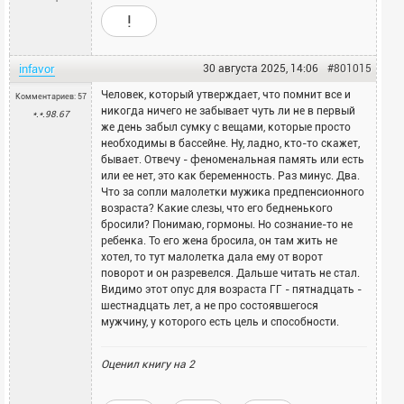
!
infavor
30 августа 2025, 14:06
#801015
Человек, который утверждает, что помнит все и
Комментариев: 57
никогда ничего не забывает чуть ли не в первый
*.*.98.67
же день забыл сумку с вещами, которые просто
необходимы в бассейне. Ну, ладно, кто-то скажет,
бывает. Отвечу - феноменальная память или есть
или ее нет, это как беременность. Раз минус. Два.
Что за сопли малолетки мужика предпенсионного
возраста? Какие слезы, что его бедненького
бросили? Понимаю, гормоны. Но сознание-то не
ребенка. То его жена бросила, он там жить не
хотел, то тут малолетка дала ему от ворот
поворот и он разревелся. Дальше читать не стал.
Видимо этот опус для возраста ГГ - пятнадцать -
шестнадцать лет, а не про состоявшегося
мужчину, у которого есть цель и способности.
Оценил книгу на
2