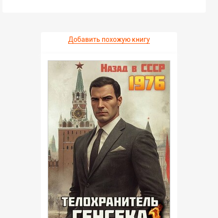
Какие то интриги, разборки, шпионаж на уровне
дешёвых кинофильмов для домохозяек ... Да и с
техникой автор не дружит, от слова совсем !
Школьник в гараже, с нуля собрал коробку
автомат, турбонаддув из Москвича универсала
Добавить похожую книгу
сваял пикап ! А то что пикапы должны иметь
раму, которой у АЗЛК отродясь небыло автор
точно не в курсе ... Да что говорить про Москвич,
если у автора к стройке подьезжает КрАз с
тралом, а заезжает на неё уже КаМаз ! А то что
КрАзы производились в СССР только в
модификации карьерных самосвалов , грузовых
платформ и прицепных лесовозов, автор видимо
тоже не в курсе ...