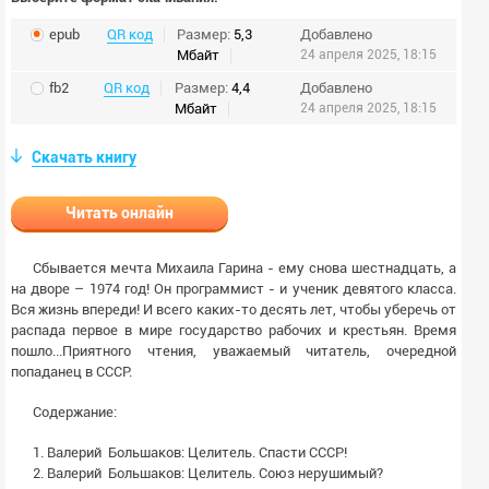
epub
QR код
Размер:
5,3
Добавлено
Мбайт
24 апреля 2025, 18:15
fb2
QR код
Размер:
4,4
Добавлено
Мбайт
24 апреля 2025, 18:15
Скачать книгу
Читать онлайн
Сбывается мечта Михаила Гарина - ему снова шестнадцать, а
на дворе – 1974 год! Он программист - и ученик девятого класса.
Вся жизнь впереди! И всего каких-то десять лет, чтобы уберечь от
распада первое в мире государство рабочих и крестьян. Время
пошло...Приятного чтения, уважаемый читатель, очередной
попаданец в СССР.
Содержание:
1. Валерий Большаков: Целитель. Спасти СССР!
2. Валерий Большаков: Целитель. Союз нерушимый?