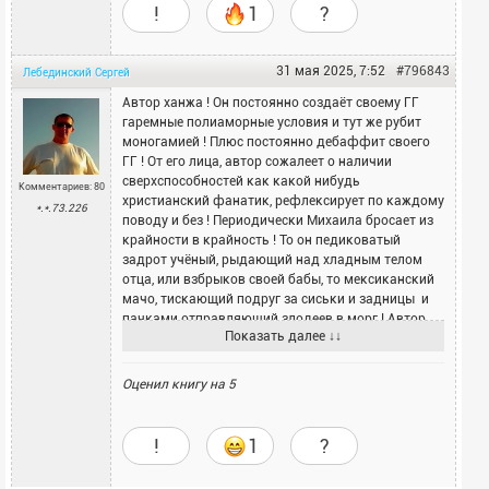
!
1
?
31 мая 2025, 7:52
#796843
Лебединский
Сергей
Автор ханжа ! Он постоянно создаёт своему ГГ
гаремные полиаморные условия и тут же рубит
моногамией ! Плюс постоянно дебаффит своего
ГГ ! От его лица, автор сожалеет о наличии
сверхспособностей как какой нибудь
Комментариев: 80
христианский фанатик, рефлексирует по каждому
*.*.73.226
поводу и без ! Периодически Михаила бросает из
крайности в крайность ! То он педиковатый
задрот учёный, рыдающий над хладным телом
отца, или взбрыков своей бабы, то мексиканский
мачо, тискающий подруг за сиськи и задницы и
пачками отправляющий злодеев в морг ! Автор
Показать далее ↓↓
зачем то к тому же наворотил кучу паразитных
отступлений от основной линии сюжета, которые
окончательно засыпали суть истории словесным
Оценил книгу на
5
мусором ! Я например, окончательно потерял нить
истории на моменте сцены ревности Риты при
виде ребёнка Инны ... Ну бред же ! История по
!
1
?
моему потеряла всякий смысл и превратилась в
поток сознания графомана альтернативщика !