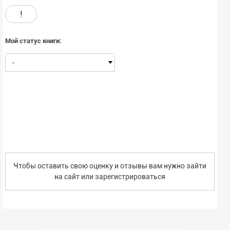
До Шведа только теперь дошло, в какой ужасной ситуации он
!
оказался. Он едет рисковать жизнью вместе с безумцем,
который совершенно неадекватно оценивает реальность. Но с
другой стороны, мог ли нормальный человек ввязаться в такую
Мой статус книги:
авантюру? Этот вопрос стоило бы адресовать самому себе.
-
Чтобы оставить свою оценку и отзывы вам нужно зайти
на сайт или
зарегистрироваться