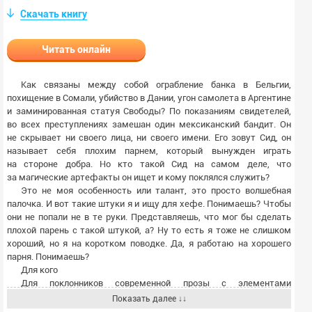
Скачать книгу
Читать онлайн
Как связаны между собой ограбление банка в Бельгии,
похищение в Сомали, убийство в Дании, угон самолета в Аргентине
и заминированная статуя Свободы? По показаниям свидетелей,
во всех преступлениях замешан один мексиканский бандит. Он
не скрывает ни своего лица, ни своего имени. Его зовут Сид, он
называет себя плохим парнем, который вынужден играть
на стороне добра. Но кто такой Сид на самом деле, что
за магические артефакты он ищет и кому поклялся служить?
Это не моя особенность или талант, это просто волшебная
палочка. И вот такие штуки я и ищу для хефе. Понимаешь? Чтобы
они не попали не в те руки. Представляешь, что мог бы сделать
плохой парень с такой штукой, а? Ну то есть я тоже не слишком
хороший, но я на коротком поводке. Да, я работаю на хорошего
парня. Понимаешь?
Для кого
Для поклонников современной прозы с элементами
авантюрного романа, иронического городского фэнтези
Показать далее ↓↓
и психологического триллера.