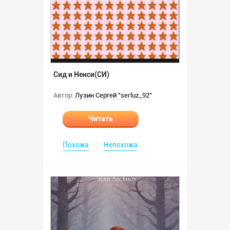
Сид и Ненси(СИ)
Автор:
Лузин Сергей "serluz_92"
Читать
Похожа
Непохожа