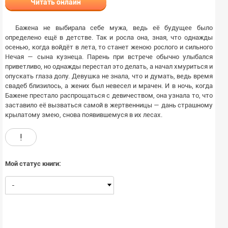
Читать онлайн
Бажена не выбирала себе мужа, ведь её будущее было
определено ещё в детстве. Так и росла она, зная, что однажды
осенью, когда войдёт в лета, то станет женою рослого и сильного
Нечая — сына кузнеца. Парень при встрече обычно улыбался
приветливо, но однажды перестал это делать, а начал хмуриться и
опускать глаза долу. Девушка не знала, что и думать, ведь время
свадеб близилось, а жених был невесел и мрачен. И в ночь, когда
Бажене престало распрощаться с девичеством, она узнала то, что
заставило её вызваться самой в жертвенницы — дань страшному
крылатому змею, снова появившемуся в их лесах.
!
Мой статус книги:
-