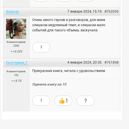
Antarair
7 января 2024, 15:19
#762059
Очень много героев и разговоров, для меня
слишком медленный темп, и слишком мало
событий для такого объема, заскучала
Комментариев:
2209
!
*.*.0.222
Екатерина_Г
4 января 2024, 20:35
#761898
Прекрасная книга, читала с удовольствием
Комментариев:
102
*.*.5.73
Оценила книгу на
10
!
1
?