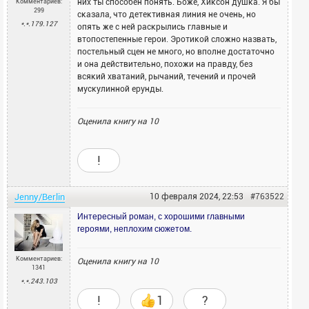
них ты способен понять. Боже, Хиксон душка. Я бы
Комментариев:
299
сказала, что детективная линия не очень, но
*.*.179.127
опять же с ней раскрылись главные и
втопостепенные герои. Эротикой сложно назвать,
постельный сцен не много, но вполне достаточно
и она действительно, похожи на правду, без
всякий хватаний, рычаний, течений и прочей
мускулинной ерунды.
Оценила книгу на
10
!
Jenny/Berlin
10 февраля 2024, 22:53
#763522
Интересный роман, с хорошими главными
героями, неплохим сюжетом.
Комментариев:
Оценила книгу на
10
1341
*.*.243.103
!
1
?