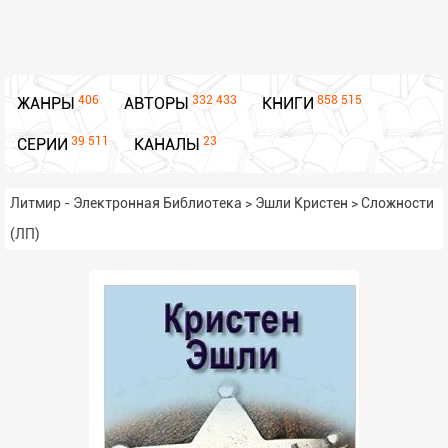
406
332 433
858 515
ЖАНРЫ
АВТОРЫ
КНИГИ
39 511
23
СЕРИИ
КАНАЛЫ
Литмир - Электронная Библиотека
>
Эшли Кристен
>
Сложности
(ЛП)