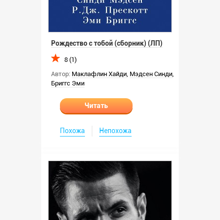
Рождество с тобой (сборник) (ЛП)
8 (1)
Автор:
Маклафлин Хайди
,
Мэдсен Синди
,
Бриггс Эми
Читать
Похожа
Непохожа