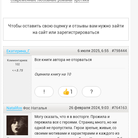
Чтобы оставить свою оценку и отзывы вам нужно зайти
на сайт или
зарегистрироваться
Екатерина_Г
6 июля 2025, 6:55
#798444
Все книги автора не оторваться
Комментариев:
102
*.*.5.75
Оценила книгу на
10
!
1
?
Natalifos
Фос
Наталья
26 февраля 2024, 9:03
#764163
Могу сказать, что я в восторге. Прожила и
пережила все с героями. Страниц много, но ни
одной не пропустила. Герои зрелые, живые, со
своими мотивами и характерамм и каждого из