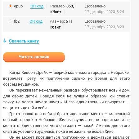
epub
QR код
Размер:
858,1
Добавлено
Кбайт
17 декабря 2023, 8:24
fb2
QR код
Размер:
511
Добавлено
Кбайт
17 декабря 2023, 8:23
Скачать книгу
Читать онлайн
Когда Хиксон Дрейк — шериф маленького городка в Небраске,
встречает Грету, их притяжение сильно, но время для этого
совсем неудачное.
Он переживает нежеланный развод и обустраивает новый дом
для своих детей. Поведя себя не лучшим образом, он ставит
точку, не успев ничего начать. И его единственный приоритет —
защитить детей и себя.
Грета нашла для себя и брата идеальное место — маленький
сонный городок в Небраске. Жизнь научила ее не надеяться и не
мечтать. Единственное, чего она ждет — покой. Именно для этого
она так усердно трудилась, пока в ее жизнь не вошел Хикс.
Он не может противиться притяжению и держаться вдали от