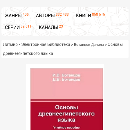
406
332 433
858 515
ЖАНРЫ
АВТОРЫ
КНИГИ
39 511
23
СЕРИИ
КАНАЛЫ
Литмир - Электронная Библиотека
>
>
Основы
Ботанцов Данила
древнеегипетского языка