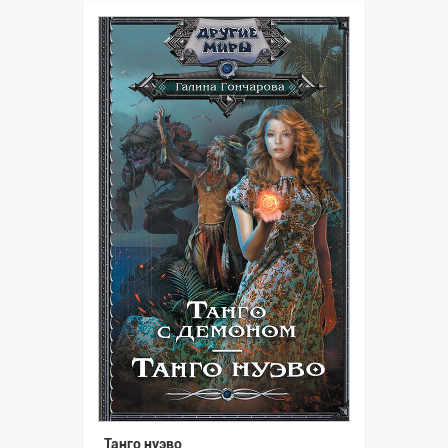
Танго нуэво