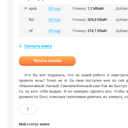
epub
QR код
Размер:
1,2 Мбайт
Добав
fb2
QR код
Размер:
304,8 Кбайт
Добав
rtf
QR код
Размер:
318,7 Кбайт
Добав
Скачать книгу
Читать онлайн
Кто бы мог подумать, что на новой работе я повстре
провела ночь? Точно не я! За свои поступки мне по сей д
Невыносимый. Наглый. Самовлюбленный хам! Как же быстро о
та, за кого себя выдаю. И он намерен сделать все, чтобы 
должности. Босс, я весьма терпеливая девочка, но, клянусь, 
!
Мой статус книги: