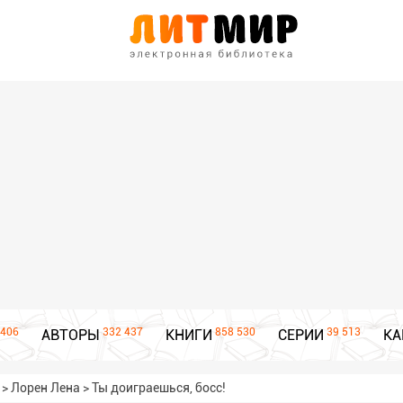
406
332 437
858 530
39 513
АВТОРЫ
КНИГИ
СЕРИИ
КА
>
Лорен Лена
>
Ты доиграешься, босс!