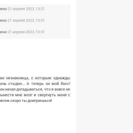
лено
21 апреля 2023, 13:31
лено
21 апреля 2023, 13:31
лено
21 апреля 2023, 13:31
чаю незнакомца, с которым однажды
ень стыдно... А теперь он мой босс!
н начал догадываться, что я вовсе не
вынести мне мозг и свергнуть меня с
совсем скоро ты доиграешься!