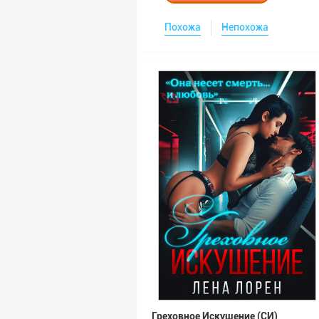
Похожа
Непохожа
Греховное Искушение (СИ)