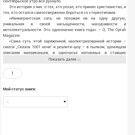
сентябрьское утро все рухнуло.
Это история о них: о тех, кто уехал, кто принял христианство, и
тех, кто остался самоотверженно бороться со стереотипами.
«Иммигрантская сага, не похожая ни на одну другую,
уникальная в своей насыщенности, находчивости и
интеллектуальности. Это однозначно книга года». – O, The Oprah
Magazine
«Сама суть этой заряженной, наэлектризованной истории –
смеси „Сказок 1001 ночи“ и реалити-шоу – в пылком, щемящем
описании американцев, в одночасье изгнанных и ставших
„чужими“». – Дженнифер Иган, «Манхэттен-Бич»
Показать далее ↓↓
«"Элегии родины" посвящены тем неоднозначным моментам,
которые просто не существовали в рамках общественного
!
дискурса после событий одиннадцатого сентября. Автор очень
точно нащупал самые больные места, которые остались у нас с
тех пор». – New York Times Book Review
Мой статус книги:
«Это интимное хитросплетение прозы и мемуаров оголяет
разбитое сердце американской мечты, превратившейся в
-
кошмарное реалити-шоу, и очень точно показывает, как мы
пришли к тому, к чему пришли, и какой ценой». – Эми М. Хоумс,
«Да будем мы прощены»