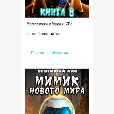
Мимик нового Мира 8 (СИ)
Автор:
"Северный Лис"
Похожа
Непохожа