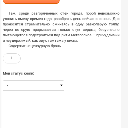
Там, среди разгоряченных стен города, порой невозможно
уловить смену времен года, разобрать день сейчас или ночь. Дни
проносятся стремительно, сминаясь в одну разноперую толпу,
через которую прорывается только стук сердца, безуспешно
пытающегося подстроиться под ритм мегаполиса – причудливый
и неудержимый, как звук тамтама у виска.
Содержит нецензурную брань.
!
Мой статус книги:
-