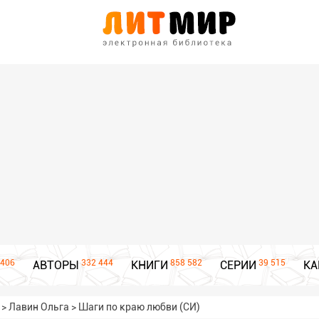
406
332 444
858 582
39 515
АВТОРЫ
КНИГИ
СЕРИИ
КА
>
Лавин Ольга
>
Шаги по краю любви (СИ)