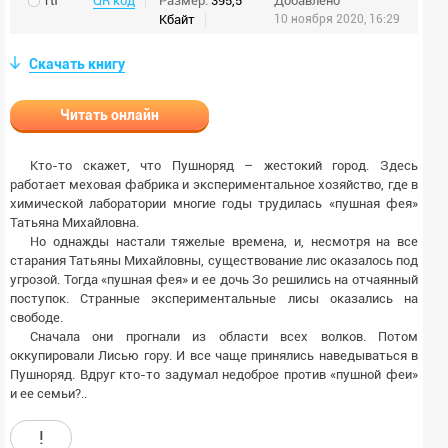
rtf
QR код
Размер:
395,5
Добавлено
Кбайт
10 ноября 2020, 16:29
Скачать книгу
Читать онлайн
Кто-то скажет, что Пушноряд – жестокий город. Здесь
работает меховая фабрика и экспериментальное хозяйство, где в
химической лаборатории многие годы трудилась «пушная фея»
Татьяна Михайловна.
Но однажды настали тяжелые времена, и, несмотря на все
старания Татьяны Михайловны, существование лис оказалось под
угрозой. Тогда «пушная фея» и ее дочь Зо решились на отчаянный
поступок. Странные экспериментальные лисы оказались на
свободе.
Сначала они прогнали из области всех волков. Потом
оккупировали Лисью гору. И все чаще принялись наведываться в
Пушноряд. Вдруг кто-то задумал недоброе против «пушной феи»
и ее семьи?..
!