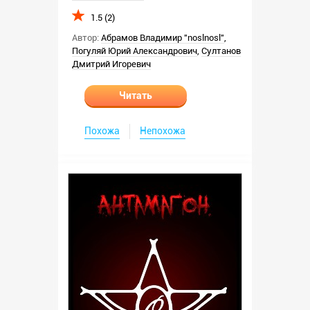
1.5 (2)
Автор:
Абрамов Владимир "noslnosl"
,
Погуляй Юрий Александрович
,
Султанов
Дмитрий Игоревич
Читать
Похожа
Непохожа