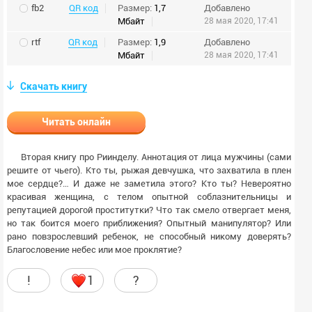
fb2
QR код
Размер:
1,7
Добавлено
Мбайт
28 мая 2020, 17:41
rtf
QR код
Размер:
1,9
Добавлено
Мбайт
28 мая 2020, 17:41
Скачать книгу
Читать онлайн
Вторая книгу про Риинделу. Аннотация от лица мужчины (сами
решите от чьего). Кто ты, рыжая девчушка, что захватила в плен
мое сердце?… И даже не заметила этого? Кто ты? Невероятно
красивая женщина, с телом опытной соблазнительницы и
репутацией дорогой проститутки? Что так смело отвергает меня,
но так боится моего приближения? Опытный манипулятор? Или
рано повзрослевший ребенок, не способный никому доверять?
Благословение небес или мое проклятие?
!
1
?