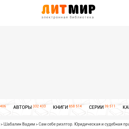
406
332 433
858 514
39 511
АВТОРЫ
КНИГИ
СЕРИИ
КА
>
Шабалин Вадим
>
Сам себе риэлтор. Юридическая и судебная пр