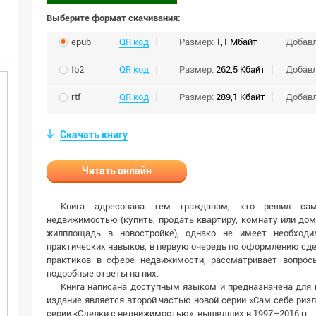
Выберите формат скачивания:
epub
QR код
Размер:
1,1 Мбайт
Добав
fb2
QR код
Размер:
262,5 Кбайт
Добав
rtf
QR код
Размер:
289,1 Кбайт
Добав
Скачать книгу
Читать онлайн
Книга адресована тем гражданам, кто решил сам
недвижимостью (купить, продать квартиру, комнату или дом
жилплощадь в новостройке), однако не имеет необход
практических навыков, в первую очередь по оформлению сде
практиков в сфере недвижимости, рассматривает вопрос
подробные ответы на них.
Книга написана доступным языком и предназначена для 
издание является второй частью новой серии «Сам себе риэ
серии «Сделки с недвижимостью», вышедших в 1997–2016 гг.