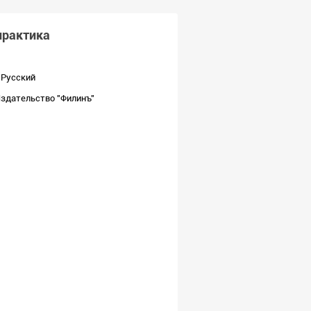
практика
Русский
здательство "Филинъ"