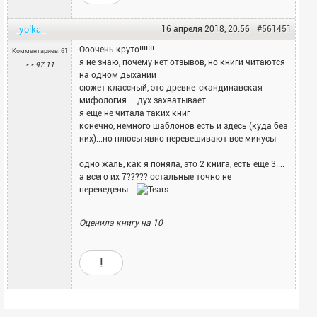
_yolka_
16 апреля 2018, 20:56
#561451
Ооочень круто!!!!!!!
Комментариев: 61
я не знаю, почему нет отзывов, но книги читаются
*.*.97.11
на одном дыхании
сюжет классный, это древне-скандинавская
мифология.... дух захватывает
я еще не читала таких книг
конечно, немного шаблонов есть и здесь (куда без
них)...но плюсы явно перевешивают все минусы
одно жаль, как я поняла, это 2 книга, есть еще 3....
а всего их 7????? остальные точно не
переведены...
Оценила книгу на
10
!