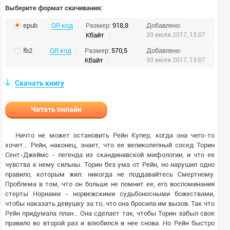
Выберите формат скачивания:
epub
QR код
Размер:
918,8
Добавлено
Кбайт
30 июля 2017, 13:07
fb2
QR код
Размер:
570,5
Добавлено
Кбайт
30 июля 2017, 13:07
Скачать книгу
Читать онлайн
Ничто не может остановить Рейн Купер, когда она чего-то
хочет... Рейн, наконец, знает, что ее великолепный сосед Торин
Сент-Джеймс - легенда из скандинавской мифологии, и что ее
чувства к нему сильны. Торин без ума от Рейн, но нарушил одно
правило, которым жил: никогда не поддавайтесь Смертному.
Проблема в том, что он больше не помнит ее, его воспоминания
стерты Норнами - норвежскими судьбоносными божествами,
чтобы наказать девушку за то, что она бросила им вызов. Так что
Рейн придумала план... Она сделает так, чтобы Торин забыл свое
правило во второй раз и влюбился в нее снова. Но Рейн быстро