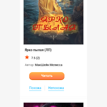
Ярко пылая (ЛП)
7.5 (2)
Автор:
МакШейн Мелисса
Читать
Похожа
Непохожа