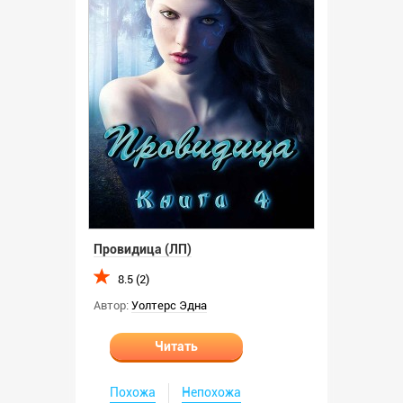
Провидица (ЛП)
8.5 (2)
Автор:
Уолтерс Эдна
Читать
Похожа
Непохожа