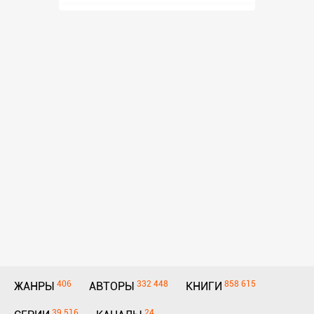
406
332 448
858 615
ЖАНРЫ
АВТОРЫ
КНИГИ
39 516
24