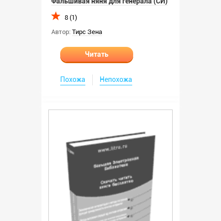
Фальшивая няня для генерала (СИ)
8 (1)
Автор:
Тирс Зена
Читать
Похожа
Непохожа