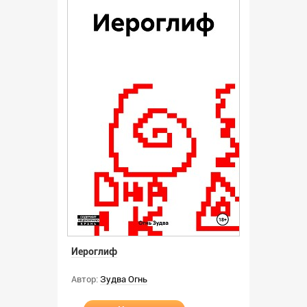
Иероглиф
Автор:
Зудва Огнь