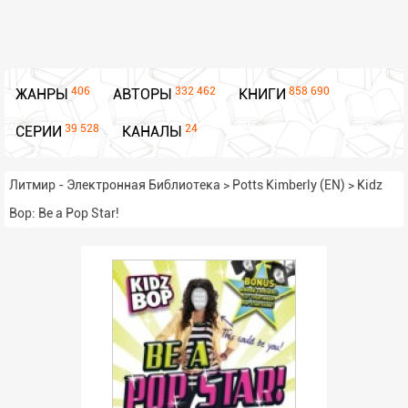
406
332 462
858 690
ЖАНРЫ
АВТОРЫ
КНИГИ
39 528
24
СЕРИИ
КАНАЛЫ
Литмир - Электронная Библиотека
>
Potts Kimberly (EN)
>
Kidz
Bop: Be a Pop Star!