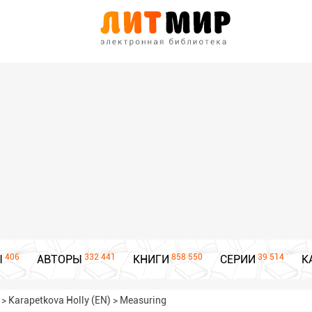
406
332 441
858 550
39 514
Ы
АВТОРЫ
КНИГИ
СЕРИИ
К
>
Karapetkova Holly (EN)
>
Measuring