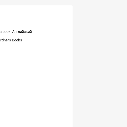
a book:
Английский
rdners Books