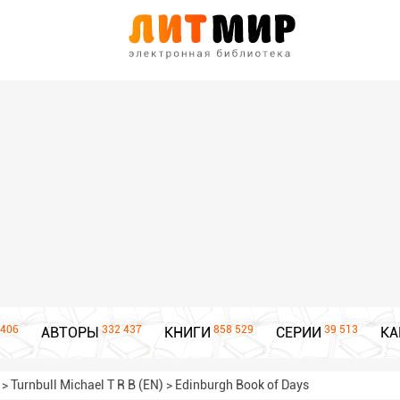
406
332 437
858 529
39 513
АВТОРЫ
КНИГИ
СЕРИИ
КА
>
Turnbull Michael T R B (EN)
>
Edinburgh Book of Days