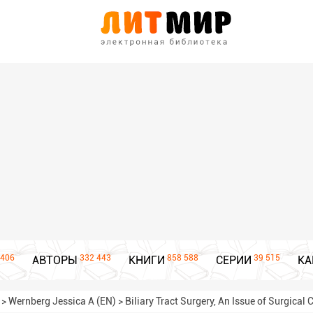
406
332 443
858 588
39 515
АВТОРЫ
КНИГИ
СЕРИИ
КА
>
Wernberg Jessica A (EN)
>
Biliary Tract Surgery, An Issue of Surgical C