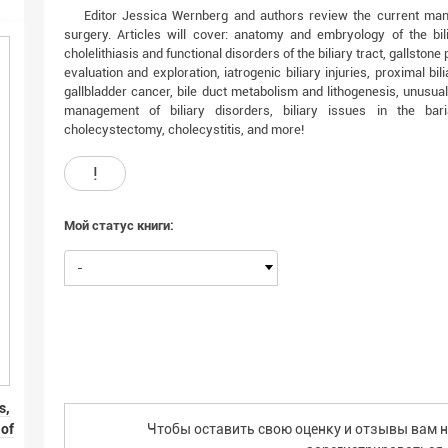
Editor Jessica Wernberg and authors review the current man
surgery. Articles will cover: anatomy and embryology of the bil
cholelithiasis and functional disorders of the biliary tract, gallstone
evaluation and exploration, iatrogenic biliary injuries, proximal bil
gallbladder cancer, bile duct metabolism and lithogenesis, unusua
management of biliary disorders, biliary issues in the baria
cholecystectomy, cholecystitis, and more!
!
Мой статус книги:
-
s,
Чтобы оставить свою оценку и отзывы вам н
 of