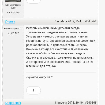
Комментариев:
1060
*.*.204.218
Улента
8 ноября 2019, 15:41
#641762
Истории с маленькими детками всегда
Комментариев: 11
трогательные. Надуманные, но симпатичные.
*.*.87.161
Уставшая и немного растерявшаяся главная
героиня, по-сути, брошенная маленькая девочка и
разочарованный, в депрессии главный герой.
Конечно, в конце все счастливы. В маленьких
книгах особой глубины и не нужно ожидать.
Сказки для взрослых тоже имеют прав на жизнь.
А автор несомненно сказочница. Чтение на вечер
в тишине, для отдыха.
Оценила книгу на
8
!
Kasperenok
8 апреля 2018, 20:10
#560368