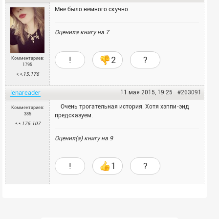
Мне было немного скучно
Оценила книгу на
7
!
2
?
Комментариев:
1795
*.*.15.176
lenareader
11 мая 2015, 19:25
#263091
Очень трогательная история. Хотя хэппи-энд
Комментариев:
385
предсказуем.
*.*.175.107
Оценил(а) книгу на
9
!
1
?