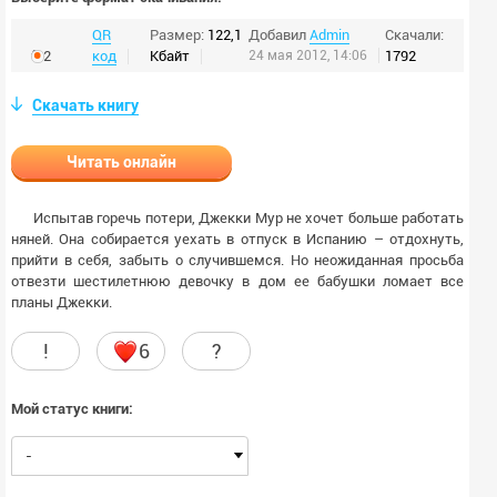
QR
Размер:
122,1
Добавил
Admin
Скачали:
fb2
код
Кбайт
24 мая 2012, 14:06
1792
Скачать книгу
Читать онлайн
Испытав горечь потери, Джекки Мур не хочет больше работать
няней. Она собирается уехать в отпуск в Испанию – отдохнуть,
прийти в себя, забыть о случившемся. Но неожиданная просьба
отвезти шестилетнюю девочку в дом ее бабушки ломает все
планы Джекки.
!
6
?
Мой статус книги:
-