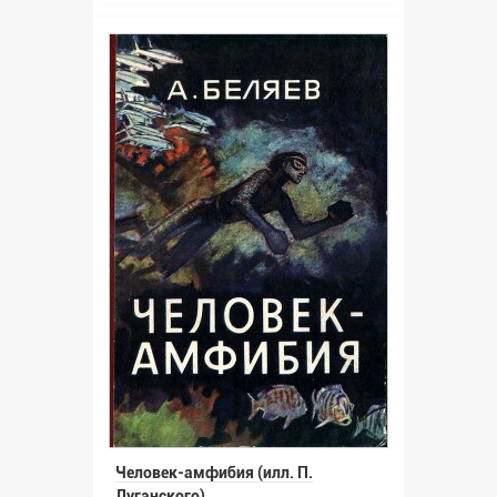
Человек-амфибия (илл. П.
Луганского)