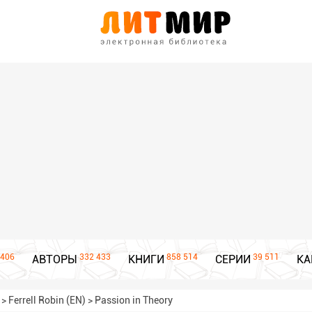
406
332 433
858 514
39 511
АВТОРЫ
КНИГИ
СЕРИИ
КА
>
Ferrell Robin (EN)
>
Passion in Theory