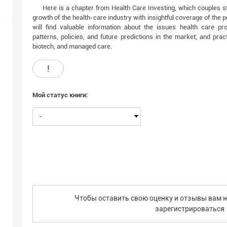
Here is a chapter from Health Care Investing, which couples s
growth of the health-care industry with insightful coverage of the 
will find valuable information about the issues health care pr
patterns, policies, and future predictions in the market; and pra
biotech, and managed care.
!
Мой статус книги:
-
Чтобы оставить свою оценку и отзывы вам н
зарегистрироваться