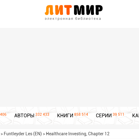
406
332 433
858 514
39 511
АВТОРЫ
КНИГИ
СЕРИИ
КА
>
Funtleyder Les (EN)
>
Healthcare Investing, Chapter 12