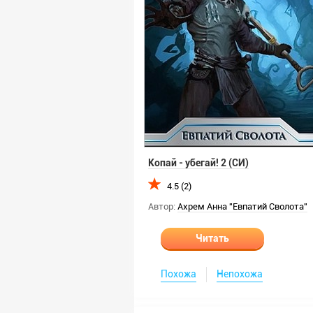
Копай - убегай! 2 (СИ)
4.5 (2)
Автор:
Ахрем Анна "Евпатий Сволота"
Читать
Похожа
Непохожа