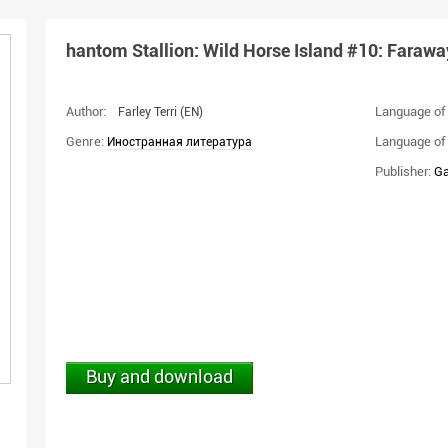
hantom Stallion: Wild Horse Island #10: Faraway
Author:
Language of 
Farley Terri
(EN)
Genre:
Language of 
Иностранная литература
Publisher:
Ga
Buy and download