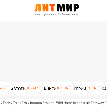
406
332 447
858 615
39 516
АВТОРЫ
КНИГИ
СЕРИИ
КА
>
Farley Terri (EN)
>
hantom Stallion: Wild Horse Island #10: Faraway Fi