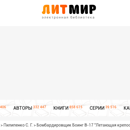
406
332 447
858 615
39 516
АВТОРЫ
КНИГИ
СЕРИИ
КА
>
Пилипенко С. Г.
>
Бомбардировщик Боинг В-17 "Летающая крепос