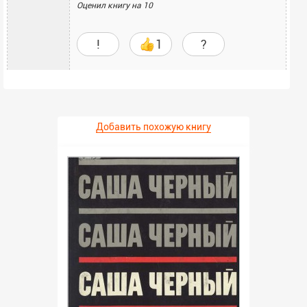
Оценил книгу на
10
!
1
?
Добавить похожую книгу