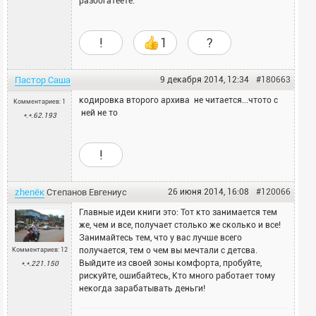
разбогатеете.
!
1
?
Пастор Саша
9 декабря 2014, 12:34
#180663
кодировка второго архива не читается...чтото с
Комментариев: 1
ней не то
*.*.62.193
!
zhenёк
Степанов
Евгениус
26 июня 2014, 16:08
#120066
Главные идеи книги это: Тот кто занимается тем
же, чем и все, получает столько же сколько и все!
Занимайтесь тем, что у вас лучше всего
получается, тем о чем вы мечтали с детсва.
Комментариев: 12
Выйдите из своей зоны комфорта, пробуйте,
*.*.221.150
рискуйте, ошибайтесь, Кто много работает тому
некогда зарабатывать деньги!