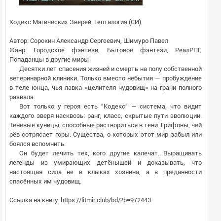
Кодекс Магических Зверей. Гепталогия (СИ)
Автор:
Сорокин Александр Сергеевич
,
Шимуро Павел
Жанр:
Городское фэнтези
,
Бытовое фэнтези
,
РеалРПГ
,
Попаданцы в другие миры
Десятки лет спасения жизней и смерть на полу собственной
ветеринарной клиники. Только вместо небытия — пробуждение
в теле юнца, чья лавка «целителя чудовищ» на грани полного
развала.
Вот только у героя есть "Кодекс" — система, что видит
каждого зверя насквозь: ранг, класс, скрытые пути эволюции.
Теневые куницы, способные раствориться в тени. Грифоны, чей
рёв сотрясает горы. Существа, о которых этот мир забыл или
боялся вспомнить.
Он будет лечить тех, кого другие калечат. Выращивать
легенды из умирающих детёнышей и доказывать, что
настоящая сила не в клыках хозяина, а в преданности
спасённых им чудовищ.
Ссылка на книгу:
https://litmir.club/bd/?b=972443