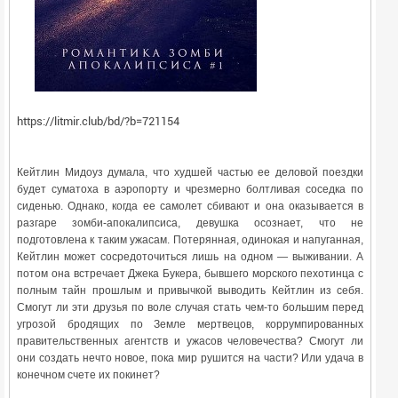
https://litmir.club/bd/?b=721154
Кейтлин Мидоуз думала, что худшей частью ее деловой поездки
будет суматоха в аэропорту и чрезмерно болтливая соседка по
сиденью. Однако, когда ее самолет сбивают и она оказывается в
разгаре зомби-апокалипсиса, девушка осознает, что не
подготовлена к таким ужасам. Потерянная, одинокая и напуганная,
Кейтлин может сосредоточиться лишь на одном — выживании. А
потом она встречает Джека Букера, бывшего морского пехотинца с
полным тайн прошлым и привычкой выводить Кейтлин из себя.
Смогут ли эти друзья по воле случая стать чем-то большим перед
угрозой бродящих по Земле мертвецов, коррумпированных
правительственных агентств и ужасов человечества? Смогут ли
они создать нечто новое, пока мир рушится на части? Или удача в
конечном счете их покинет?