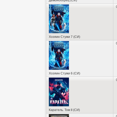
Демоноборец (СИ)
Хозяин Стужи 7 (СИ)
Хозяин Стужи 6 (СИ)
Каратель. Том II (СИ)