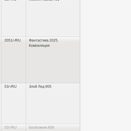
2051/-/RU
Фантастика 2025.
Компиляция
53/-/RU
Злой Лед #05
53/-/RU
Безбожник #08