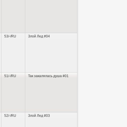
53/-/RU
Злой Лед #04
51/-/RU
Так закалялась душа #01
52/-/RU
Злой Лед #03