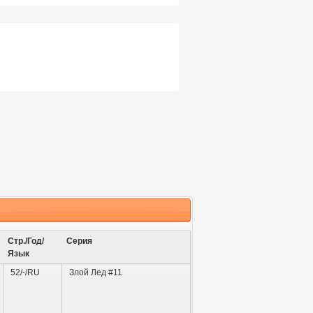
Стр./Год/
Серия
Язык
52/-/RU
Злой Лед #11