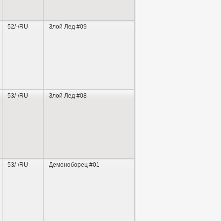
52/-/RU
Злой Лед #09
53/-/RU
Злой Лед #08
53/-/RU
Демоноборец #01