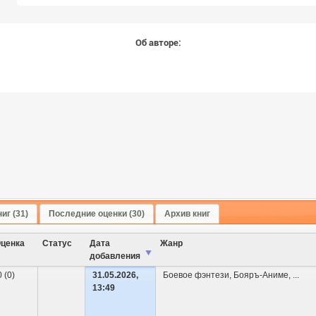
Об авторе:
иг (31)
Последние оценки (30)
Архив книг
ценка
Cтатус
Дата
Жанр
добавления
0 (0)
31.05.2026,
Боевое фэнтези
,
Бояръ-Аниме
,
...
13:49