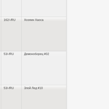
162/-/RU
Хозяин Хаоса
53/-/RU
Демоноборец #02
53/-/RU
Злой Лед #10