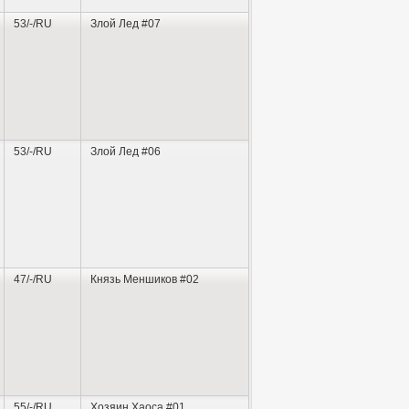
53/-/RU
Злой Лед #07
53/-/RU
Злой Лед #06
47/-/RU
Князь Меншиков #02
55/-/RU
Хозяин Хаоса #01