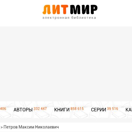
406
332 447
858 615
39 516
АВТОРЫ
КНИГИ
СЕРИИ
КА
>
Петров Максим Николаевич