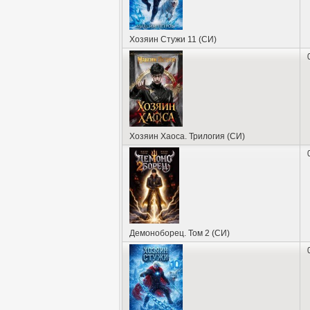
Хозяин Стужи 11 (СИ)
Хозяин Хаоса. Трилогия (СИ)
Демоноборец. Том 2 (СИ)