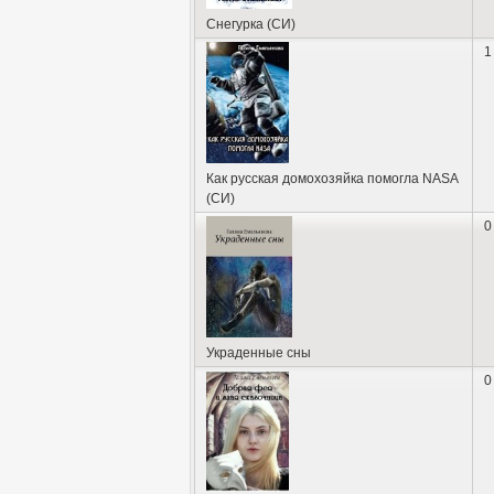
Снегурка (СИ)
1
Как русская домохозяйка помогла NASA
(СИ)
0
Украденные сны
0