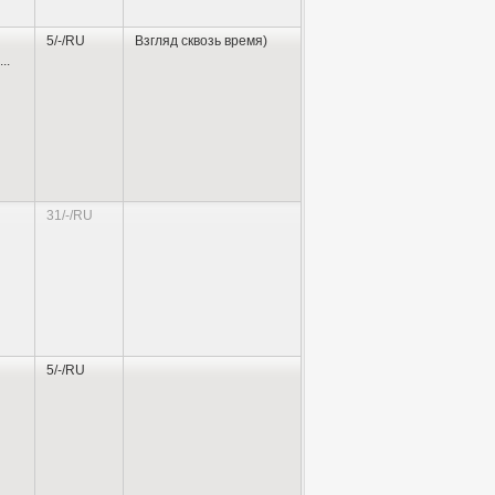
5/-/RU
Взгляд сквозь время)
...
31/-/RU
5/-/RU