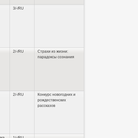
3/-/RU
2/-/RU
Страхи из жизни:
парадоксы сознания
2/-/RU
Конкурс новогодних и
рождественских
рассказов
ика
1/-/RU