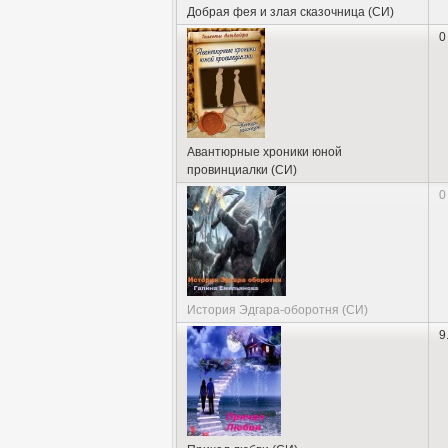
Добрая фея и злая сказочница (СИ)
0
Авантюрные хроники юной
провинциалки (СИ)
0
История Эдгара-оборотня (СИ)
9