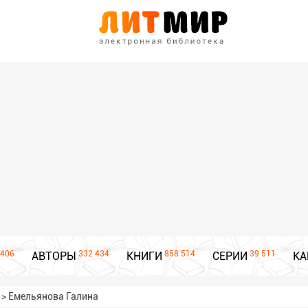
406
332 434
858 514
39 511
АВТОРЫ
КНИГИ
СЕРИИ
КА
>
Емельянова Галина