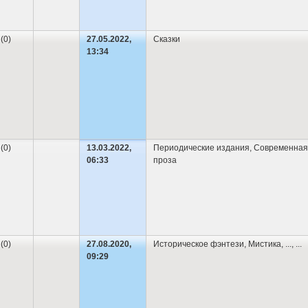
 (0)
27.05.2022,
Сказки
13:34
 (0)
13.03.2022,
Периодические издания
,
Современная
06:33
проза
 (0)
27.08.2020,
Историческое фэнтези
,
Мистика
,
...
, ...
09:29