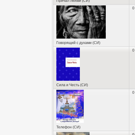
Причал любви (СИ)
0
Говорящий с духами (СИ)
0
Сила и Честь (СИ)
0
Телефон (СИ)
0