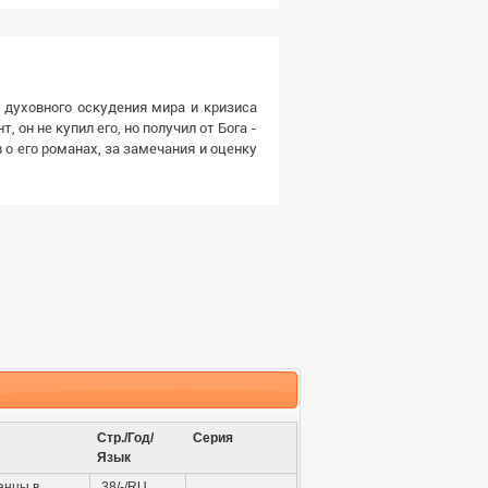
 духовного оскудения мира и кризиса
 он не купил его, но получил от Бога -
о его романах, за замечания и оценку
Стр./Год/
Серия
Язык
анцы в
38/-/RU