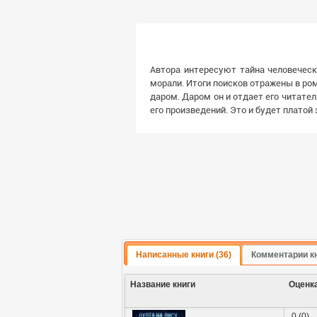
Автора интересуют тайна человеческ
морали. Итоги поисков отражены в рома
даром. Даром он и отдает его читате
его произведений. Это и будет платой з
Написанные книги (36)
Комментарии кн
Название книги
Оценк
0 (0)