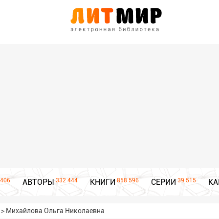
406
332 444
858 596
39 515
АВТОРЫ
КНИГИ
СЕРИИ
КА
>
Михайлова Ольга Николаевна