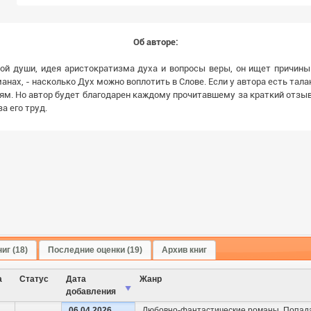
Об авторе:
ой души, идея аристократизма духа и вопросы веры, он ищет причины
нах, - насколько Дух можно воплотить в Слове. Если у автора есть талант,
лям. Но автор будет благодарен каждому прочитавшему за краткий отзыв 
а его труд.
иг (18)
Последние оценки (19)
Архив книг
а
Cтатус
Дата
Жанр
добавления
06.04.2026,
Любовно-фантастические романы
,
Попад