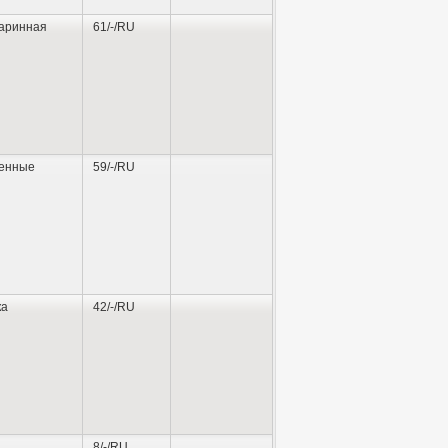
аринная
61/-/RU
енные
59/-/RU
ка
42/-/RU
8/-/RU