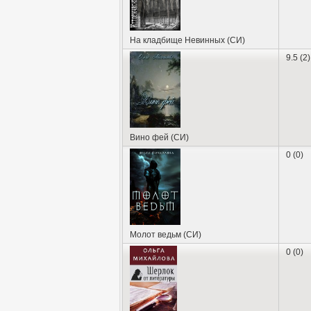
На кладбище Невинных (СИ)
9.5 (2)
Вино фей (СИ)
0 (0)
Молот ведьм (СИ)
0 (0)