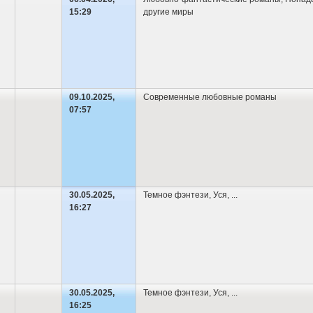
15:29
другие миры
09.10.2025,
Современные любовные романы
07:57
30.05.2025,
Темное фэнтези
,
Уся
,
...
16:27
30.05.2025,
Темное фэнтези
,
Уся
,
...
16:25