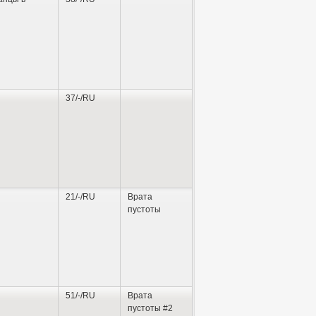
37/-/RU
21/-/RU
Врата
пустоты
51/-/RU
Врата
пустоты #2