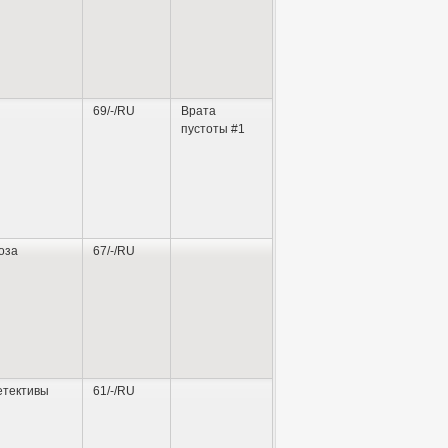
69/-/RU
Врата
пустоты #1
оза
67/-/RU
етективы
61/-/RU