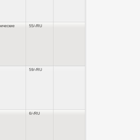
ические
55/-/RU
59/-/RU
6/-/RU