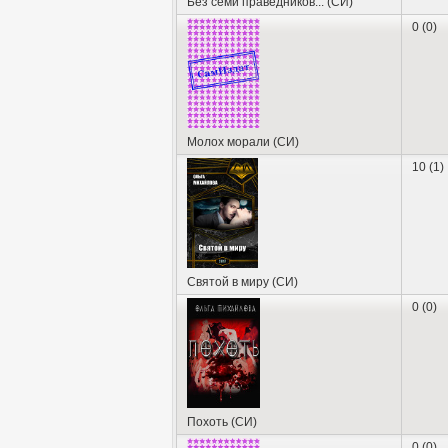
Без семи праведников... (СИ)
0 (0)
Молох морали (СИ)
10 (1)
Святой в миру (СИ)
0 (0)
Похоть (СИ)
0 (0)