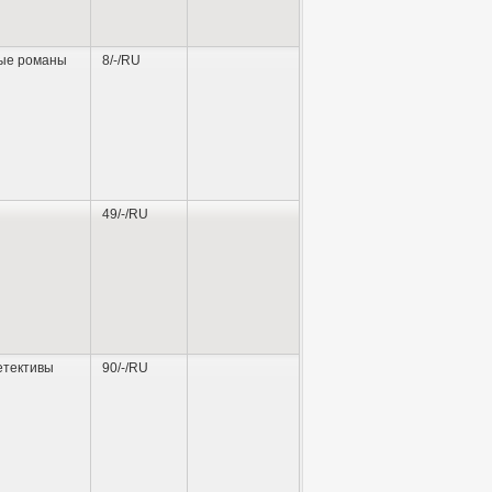
ые романы
8/-/RU
49/-/RU
етективы
90/-/RU