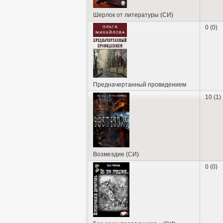
Шерлок от литературы (СИ)
0 (0)
Предначертанный провидением
10 (1)
Возмездие (СИ)
0 (0)