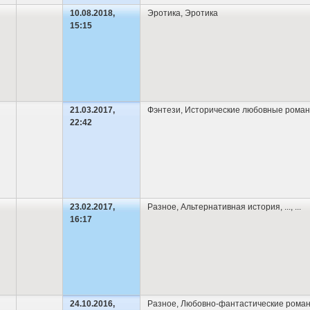
10.08.2018,
Эротика
,
Эротика
15:15
21.03.2017,
Фэнтези
,
Исторические любовные рома
22:42
23.02.2017,
Разное
,
Альтернативная история
,
...
, ...
16:17
24.10.2016,
Разное
,
Любовно-фантастические рома