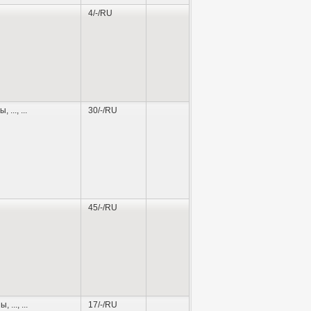
4/-/RU
ны
,
...
, ...
30/-/RU
45/-/RU
ны
,
...
, ...
17/-/RU