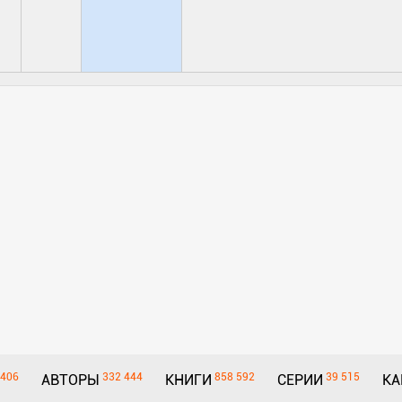
406
332 444
858 592
39 515
АВТОРЫ
КНИГИ
СЕРИИ
КА