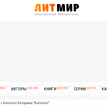
406
332 444
858 592
39 515
АВТОРЫ
КНИГИ
СЕРИИ
КА
>
Katsurini Катерина "Katsurini"