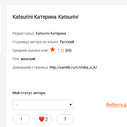
Katsurini Катерина
Katsurini
Редактор(ы):
Katsurini Катерина
Страница автора на языке:
Русский
Средняя оценка книг:
(65)
7.22
Пол:
женский
Домашняя страница:
http://samlib.ru/c/chiba_u_k/
Мой статус автора:
Выбрать д
-
!
2
?