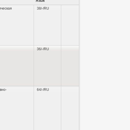
Язык
ическая
38/-/RU
36/-/RU
вно-
64/-/RU