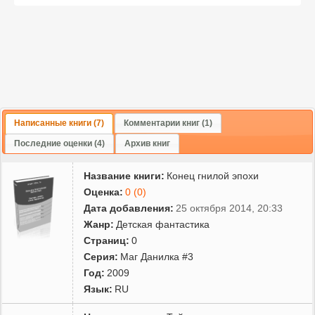
стряпня понравилась. Надеюсь, что здесь, на "Прозе.ру" тоже
найдутся читатели, которым интересно будет почитать то, что я
написал. Не обижусь на конструктивную критику - она помогает
делать произведения лучше. У меня огромная просьба к тем, кто
заметит опечатки, недостатки в стилистике и прочие
недостатки, не стесняться сообщать о них в рецензиях и
замечаниях.
Написанные книги (7)
Комментарии книг (1)
Последние оценки (4)
Архив книг
Название книги:
Конец гнилой эпохи
Оценка:
0 (0)
Дата добавления:
25 октября 2014, 20:33
Жанр:
Детская фантастика
Страниц:
0
Серия:
Маг Данилка #3
Год:
2009
Язык:
RU