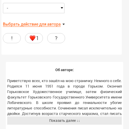
-
Выбрать действие для автора
!
1
?
Об авторе:
Приветствую всех, кто зашёл на мою страничку. Немного о себе.
Родился 11 июня 1951 года в городе Горьком. Окончил
Горьковское Художественное училище, затем физический
факультет Горьковского Государственного Университета имени
Лобачевского. В школе проявил до гениальности убогие
литературные способности. Сочинения писал исключительно на
двойки. Достигнув возраста старческого маразма, стал писать
фантастику для детей. Не знаю, как насчёт маразма, но
Показать далее ↓↓
контингенту в возрасте от 5 до 14 лет моя окололитературная