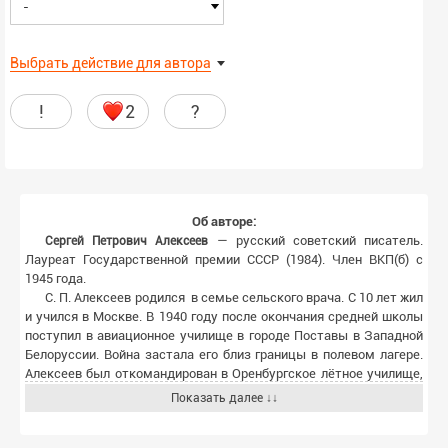
-
Выбрать действие для автора
!
2
?
Об авторе:
— русский советский писатель.
Сергей Петрович Алексеев
Лауреат Государственной премии СССР (1984). Член ВКП(б) с
1945 года.
С. П. Алексеев родился в семье сельского врача. С 10 лет жил
и учился в Москве. В 1940 году после окончания средней школы
поступил в авиационное училище в городе Поставы в Западной
Белоруссии. Война застала его близ границы в полевом лагере.
Алексеев был откомандирован в Оренбургское лётное училище,
без отрыва от учёбы поступил на вечернее отделение
Показать далее ↓↓
исторического факультета Оренбургского пединститута, полный
курс которого прошёл за год и пять месяцев, получив диплом