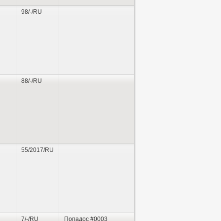
98/-/RU
88/-/RU
55/2017/RU
7/-/RU
Попадос #0003