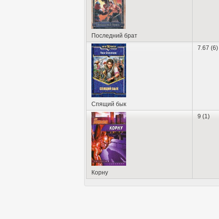
Последний брат
7.67 (6)
Спящий бык
9 (1)
Корну