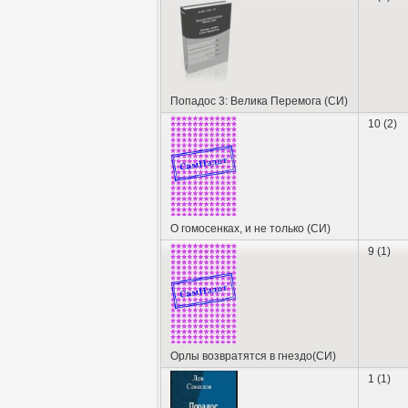
Попадос 3: Велика Перемога (СИ)
10 (2)
О гомосенках, и не только (СИ)
9 (1)
Орлы возвратятся в гнездо(СИ)
1 (1)