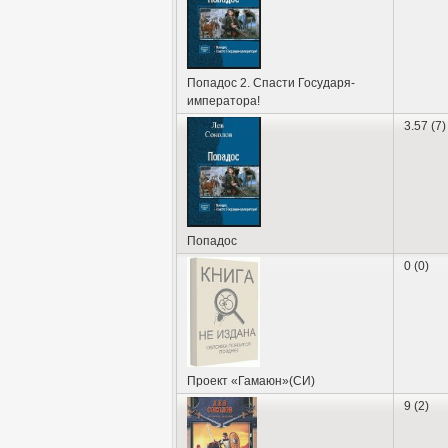
Попадос 2. Спасти Государя-
императора!
3.57 (7)
Попадос
0 (0)
Проект «Гамаюн»(СИ)
9 (2)