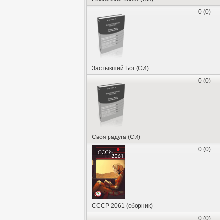
0 (0)
Застывший Бог (СИ)
0 (0)
Своя радуга (СИ)
0 (0)
СССР-2061 (сборник)
0 (0)