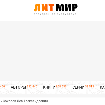
406
332 440
858 536
39 513
АВТОРЫ
КНИГИ
СЕРИИ
КА
>
Соколов Лев Александрович