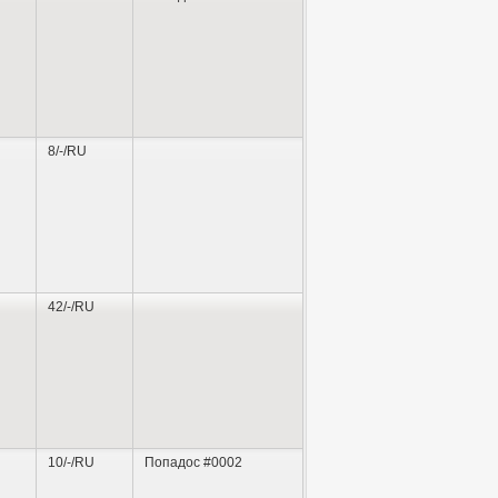
8/-/RU
42/-/RU
10/-/RU
Попадос #0002