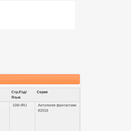
Стр./Год/
Серия
Язык
109/-/RU
Антология фантастики
#2016