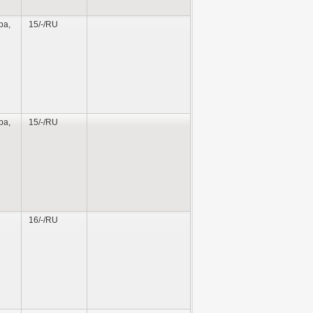
ра
,
15/-/RU
ра
,
15/-/RU
16/-/RU