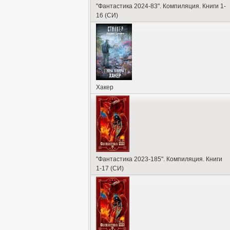
"Фантастика 2024-83". Компиляция. Книги 1-
загрязнённом
промышленными отх
16 (СИ)
После написания второго романа п
В конце 1990-х годов Буторин 
произведения — их читают лишь ро
услышать критику, которая, по ег
Хакер
несколько позитивных отзывов. Ан
В начале 2000-х Буторин впервые 
Первым опубликованным стал расс
имели место ещё более 
(
Великобритания
,
США
,
Канада
,
Ук
"Фантастика 2023-185". Компиляция. Книги
1-17 (СИ)
Первым изданным романом Буторин
выпущенная в московском издател
другие романы Буторина. Писатель 