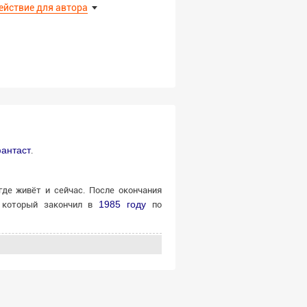
ействие для автора
антаст
.
 где живёт и сейчас. После окончания
1985 году
 который закончил в
по
удником мончегорского комбината
л на
ЭВМ
семейства
СМ-2
), с начала
мерческого банка
«Мончебанк» (г.
году
Андрей Русланович вернулся в