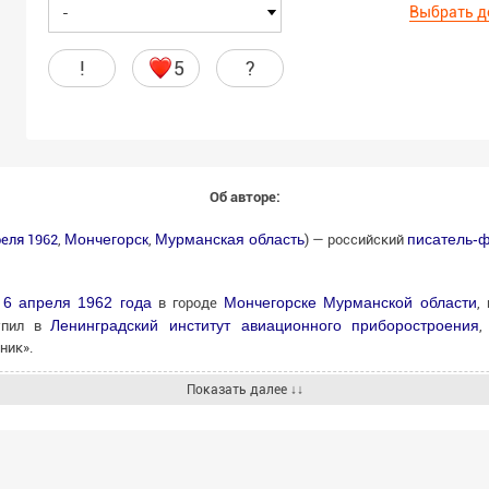
Выбрать д
-
!
5
?
Об авторе:
Мончегорск
Мурманская область
писатель-ф
реля
1962
,
,
) — российский
6 апреля
1962 года
Мончегорске
Мурманской области
я
в городе
,
Ленинградский институт авиационного приборостроения
упил в
,
ник».
Показать далее ↓↓
ботал на
Смоленском
заводе «Измеритель». С
1987 года
был сотр
ть инженера-электроника в Цехе электролиза никеля № 2 (работа
нера-программиста
ПК
. C
1997 года
Буторин — сотрудник
ком
мончегорским филиалом ОАО «Мончебанк» (г.
Мурманск
). В
2003 