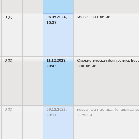
одами
озере появляется рыба-
мутант
, которая поедает людей.
0 (0)
06.05.2024,
Боевая фантастика
10:37
оследовал длительный перерыв в литературном творчестве Андре
начинает серьёзно заниматься литературным творчеством, 
дные и близкие. Вскоре Буторин решил представить свои произве
о мнению, совершенствует писателя. Он опубликовал свои кратк
дрей Русланович продолжил писать.
0 (0)
11.12.2023,
Юмористическая фантастика
,
Бое
20:43
фантастика
отправляет некоторые свои произведения в редакции нескольких 
каз «Мать космонавта», который был издан в
2001 году
в журнал
полутора десятков журнальных публикаций, в т
раина
,
Латвия
,
Израиль
) изданиях.
0 (0)
09.12.2023,
Боевая фантастика
,
Попаданцы в
20:17
времени
а стала книга «Работа над ошибками (Puzzle)», подготовленная 
ьстве «
АСТ
». После этого в различных московских издательства
принял участие в таких литературных проектах как «
Вселенная Ме