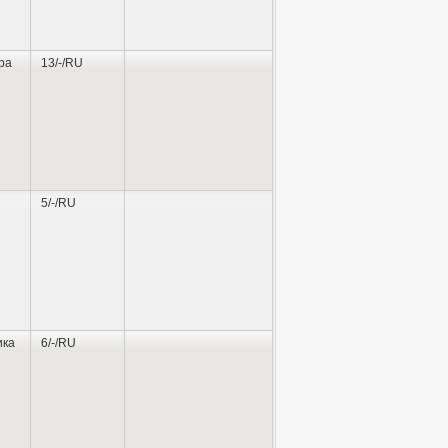
). В 2006 году со своей подборкой
ра
13/-/RU
в номинации «Лучшее произведение
ЕвРосКон-2008»
[5]
. На московском
ебряной стрелы за победу романа
5/-/RU
ика
6/-/RU