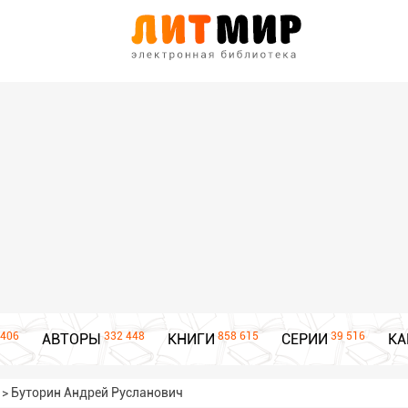
406
332 448
858 615
39 516
АВТОРЫ
КНИГИ
СЕРИИ
КА
>
Буторин Андрей Русланович