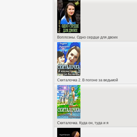
Воплоэны. Одно сердце для двоих
Скиталочка 2. В погоне за ведьмой
Скиталочка. Куда он, туда и я