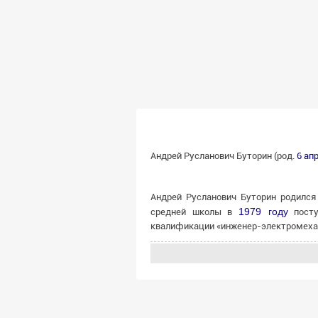
Андрей Русланович Буторин (род.
6 ап
Андрей Русланович Буторин родилс
1979 году
средней школы в
пост
квалификации «инженер-электромеха
После окончания вуза Буторин ра
«
Североникель
», занимал должнос
1990-х годов — должность
инже
Мончегорск), ставшего с
2000 года