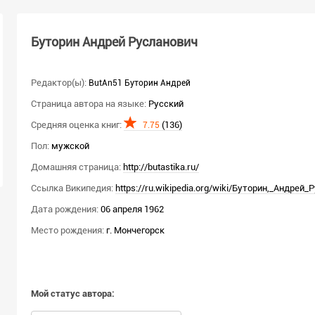
Буторин Андрей Русланович
Редактор(ы):
ButAn51 Буторин Андрей
Страница автора на языке:
Русский
Средняя оценка книг:
(136)
7.75
Пол:
мужской
Домашняя страница:
http://butastika.ru/
Ссылка Википедия:
https://ru.wikipedia.org/wiki/Буторин,_Андрей
Дата рождения:
06 апреля 1962
Место рождения:
г. Мончегорск
Мой статус автора: