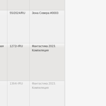
55/2024/RU
Зона Севера #0003
я Буторина — примерно десять лет.
однако нигде не публикует свои
дения для общего обозрения, чтобы
ие рассказы в Интернете и получил
вая
1272/-/RU
Фантастика 2023.
Компиляция
журналов, публикующих фантастику.
е «Звездная дорога». После этого
ом числе — в зарубежных
о
1364/-/RU
Фантастика 2023.
Компиляция
к изданию в
донецком
«Сталкере» и
х по мере написания издавались и
тро 2033
» и «
S.T.A.L.K.E.R.
».