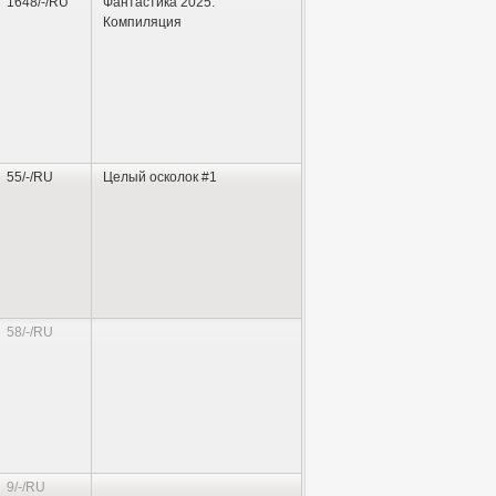
1648/-/RU
Фантастика 2025.
Компиляция
55/-/RU
Целый осколок #1
58/-/RU
9/-/RU