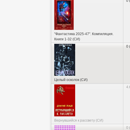
0 
"Фантастика 2025-47". Компиляция.
Книги 1-32 (СИ)
0 
Целый осколок (СИ)
4.
Вернувшийся к рассвету (СИ)
0 