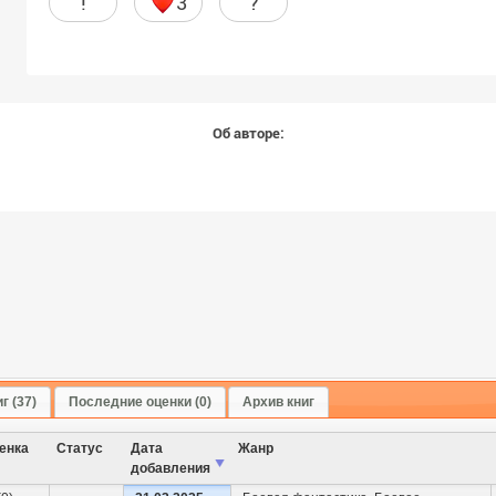
!
3
?
Об авторе:
г (37)
Последние оценки (0)
Архив книг
енка
Cтатус
Дата
Жанр
добавления