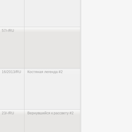
57/-/RU
16/2013/RU
Костяная легенда #2
23/-/RU
Вернувшийся к рассвету #2