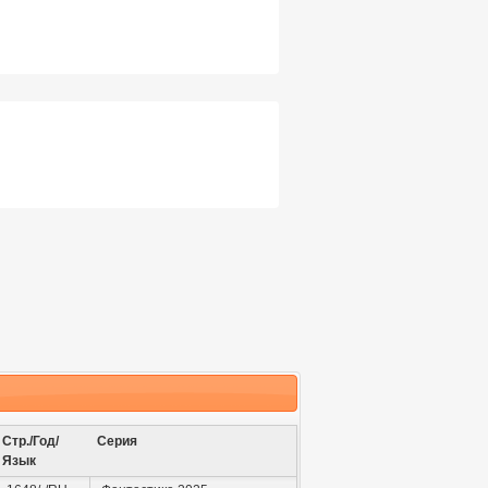
Стр./Год/
Серия
Язык