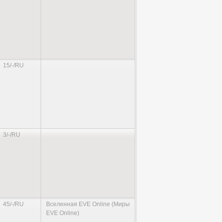
15/-/RU
3/-/RU
45/-/RU
Вселенная EVE Online (Миры
EVE Online)