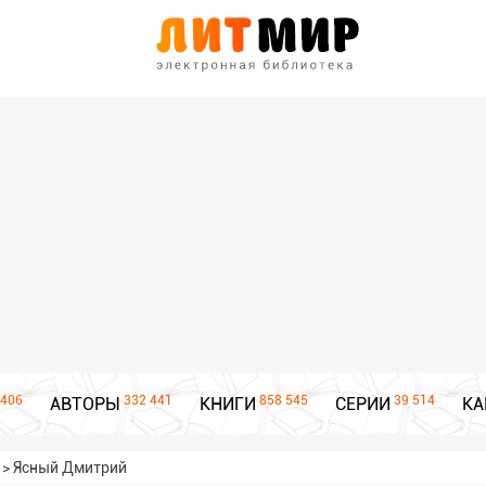
406
332 441
858 545
39 514
АВТОРЫ
КНИГИ
СЕРИИ
КА
>
Ясный Дмитрий