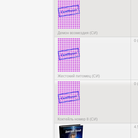
Демон возмездия (СИ)
0 
Жестокий питомец (СИ)
0 
Коктейль номер 8 (СИ)
4.