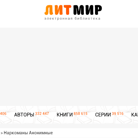
406
332 447
858 615
39 516
АВТОРЫ
КНИГИ
СЕРИИ
КА
>
Наркоманы Анонимные