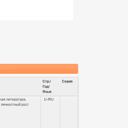
Стр./
Серия
Год/
Язык
ная литература
,
1/-/RU
 личностный рост