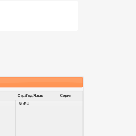
Стр./Год/Язык
Серия
8/-/RU