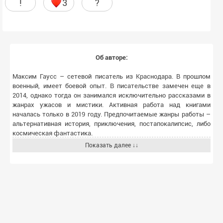
!
3
?
Об авторе:
Максим Гаусс – сетевой писатель из Краснодара. В прошлом
военный, имеет боевой опыт. В писательстве замечен еще в
2014, однако тогда он занимался исключительно рассказами в
жанрах ужасов и мистики. Активная работа над книгами
началась только в 2019 году. Предпочитаемые жанры работы –
альтернативная история, приключения, постапокалипсис, либо
космическая фантастика.
Показать далее ↓↓
Увлечен изучением различных техногенных и природных
катастроф, занимается активным экстремальным отдыхом,
много времени проводит в горах, вооружен экшн-камерой. Много
читает, а пишет исключительно под шаманскую музыку.
Воспитывает жену, сына и собаку. Или они его.