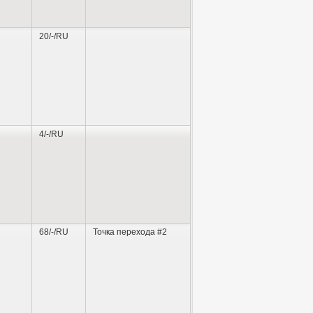
20/-/RU
4/-/RU
68/-/RU
Точка перехода #2