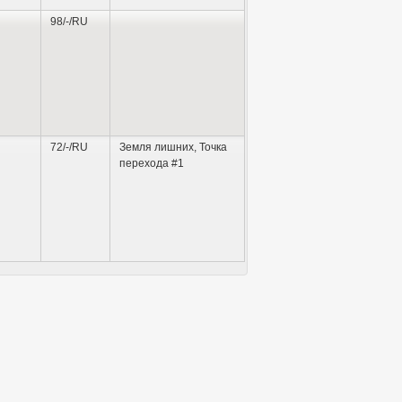
98/-/RU
72/-/RU
Земля лишних
,
Точка
перехода #1