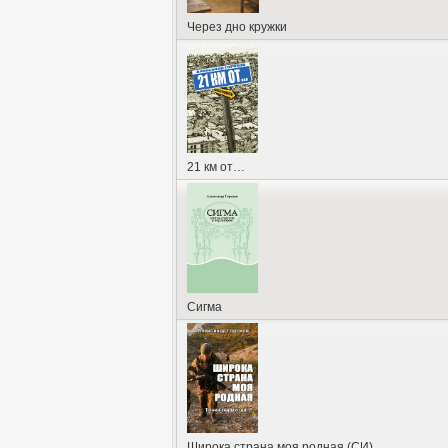
Через дно кружки
21 км от…
Сигма
Широка страна моя родная (СИ)