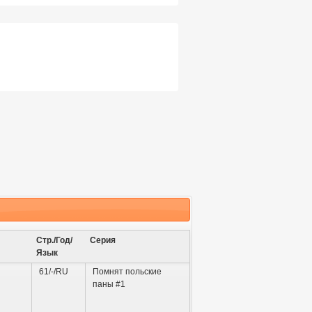
Стр./Год/
Серия
Язык
61/-/RU
Помнят польские
паны #1