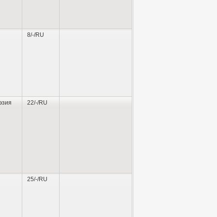
8/-/RU
эзия
22/-/RU
25/-/RU