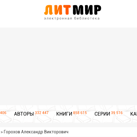
406
332 447
858 615
39 516
АВТОРЫ
КНИГИ
СЕРИИ
КА
>
Горохов Александр Викторович