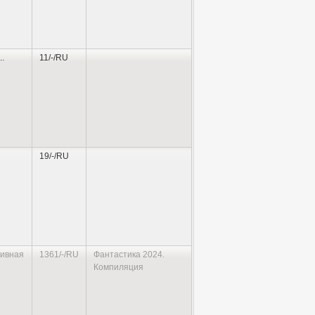
..
11/-/RU
19/-/RU
ивная
1361/-/RU
Фантастика 2024.
Компиляция