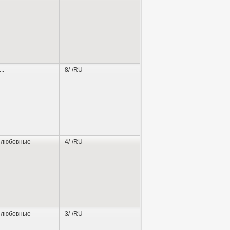
...
8/-/RU
 любовные
4/-/RU
 любовные
3/-/RU