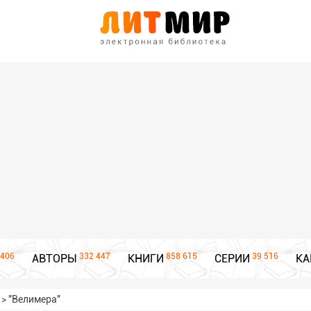
406
332 447
858 615
39 516
АВТОРЫ
КНИГИ
СЕРИИ
КА
>
"Велимера"