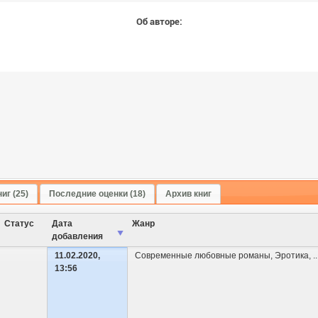
Об авторе:
иг (25)
Последние оценки (18)
Архив книг
Cтатус
Дата
Жанр
добавления
11.02.2020,
Современные любовные романы
,
Эротика
,
..
13:56