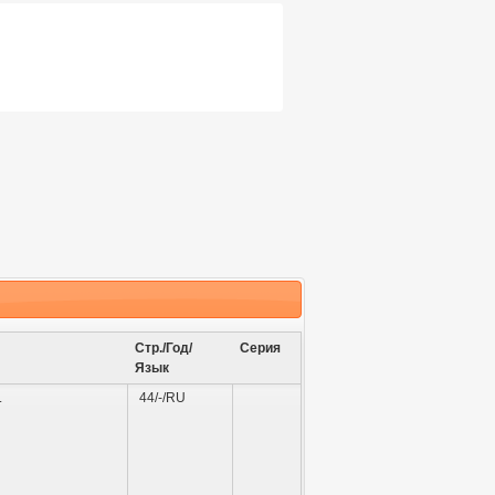
Стр./Год/
Серия
Язык
.
44/-/RU