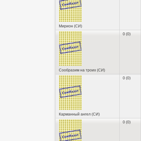
Мирион (СИ)
0 (0)
Сообразим на троих (СИ)
0 (0)
Карманный ангел (СИ)
0 (0)