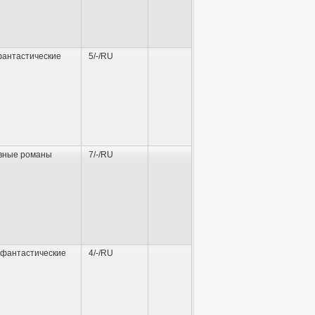
антастические
5/-/RU
вные романы
7/-/RU
фантастические
4/-/RU