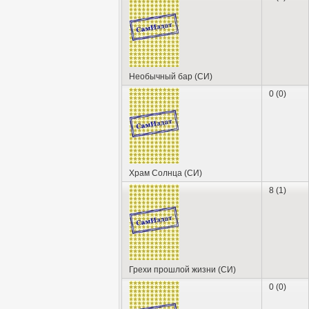
Необычный бар (СИ)
0 (0)
Храм Солнца (СИ)
8 (1)
Грехи прошлой жизни (СИ)
0 (0)