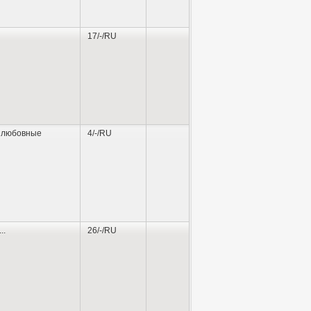
17/-/RU
 любовные
4/-/RU
...
26/-/RU