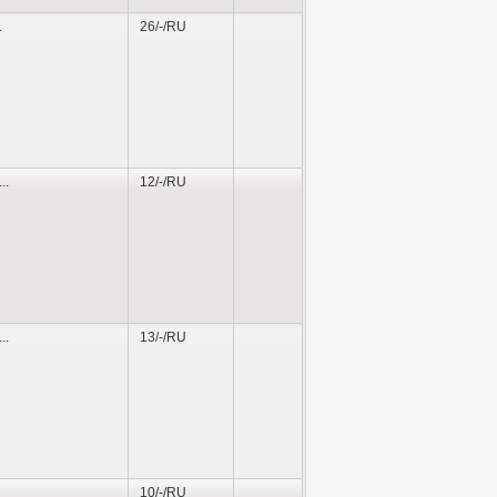
.
26/-/RU
...
12/-/RU
...
13/-/RU
10/-/RU