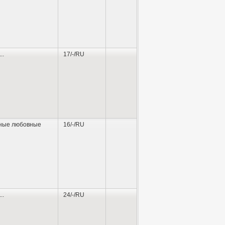
...
17/-/RU
ные любовные
16/-/RU
...
24/-/RU