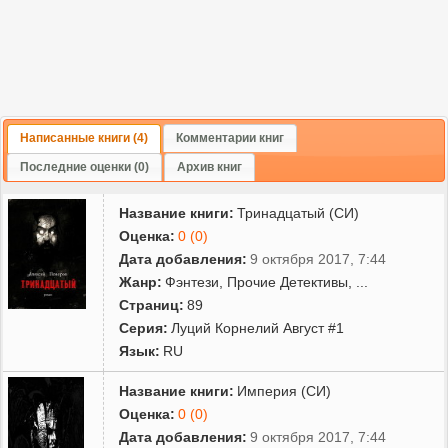
Сергеевичу
за оригинальные идеи и неоценимую помощь в написании романа
"Тринадцатый"
и глав 2, 9, 13 и 25 романа "Империя"
Написанные книги (4)
Комментарии книг
Последние оценки (0)
Архив книг
Название книги:
Тринадцатый (СИ)
Оценка:
0 (0)
Дата добавления:
9 октября 2017, 7:44
Жанр:
Фэнтези
,
Прочие Детективы
,
...
Страниц:
89
Серия:
Луций Корнелий Август #1
Язык:
RU
Название книги:
Империя (СИ)
Оценка:
0 (0)
Дата добавления:
9 октября 2017, 7:44