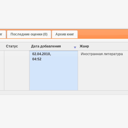
иг
Последние оценки (0)
Архив книг
Cтатус
Дата добавления
Жанр
02.04.2010,
Иностранная литература
04:52