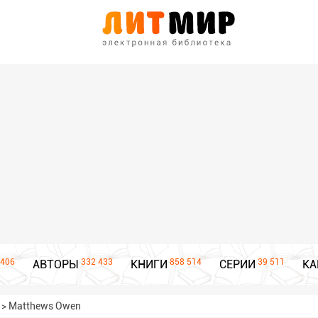
406
332 433
858 514
39 511
АВТОРЫ
КНИГИ
СЕРИИ
КА
>
Matthews Owen