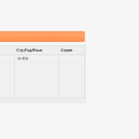
Стр./Год/Язык
Серия
0/-/EN