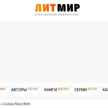
406
332 441
858 550
39 514
АВТОРЫ
КНИГИ
СЕРИИ
КА
>
Czubay Mary Beth